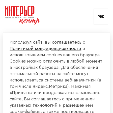
и обработкой данных.
КОМПАНИЯ
Используя сайт, вы соглашаетесь с
Политикой конфиденциальности
и
КАТАЛОГ МЕБЕЛИ
использованием cookies вашего браузера.
Cookies можно отключить в любой момент
ИНФОРМАЦИЯ
в настройках браузера. Для обеспечения
оптимальной работы на сайте могут
использоваться системы веб-аналитики (в
НАШИ КОНТАКТЫ
том числе Яндекс.Метрика). Нажимая
«Принять» или продолжая использование
+7 800 700 20 58
+7 937 406 84 21
сайта, Вы соглашаетесь с применением
указанных технологий и размещением
440004, г. Пенза, ул. Рябова, д. 31
cookie-файлов, а также подтверждаете