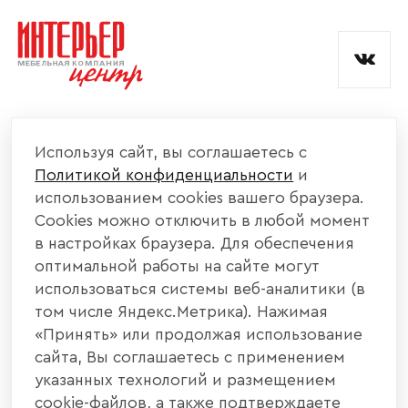
и обработкой данных.
КОМПАНИЯ
Используя сайт, вы соглашаетесь с
Политикой конфиденциальности
и
КАТАЛОГ МЕБЕЛИ
использованием cookies вашего браузера.
Cookies можно отключить в любой момент
ИНФОРМАЦИЯ
в настройках браузера. Для обеспечения
оптимальной работы на сайте могут
использоваться системы веб-аналитики (в
НАШИ КОНТАКТЫ
том числе Яндекс.Метрика). Нажимая
«Принять» или продолжая использование
+7 800 700 20 58
+7 937 406 84 21
сайта, Вы соглашаетесь с применением
указанных технологий и размещением
440004, г. Пенза, ул. Рябова, д. 31
cookie-файлов, а также подтверждаете