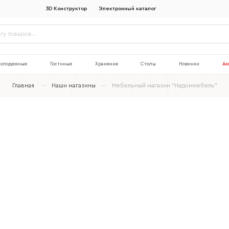
3D Конструктор
Электронный каталог
олодежные
Гостиные
Хранение
Столы
Новинки
Ак
Главная
Наши магазины
Мебельный магазин “Надоммебель”
Наименование организации