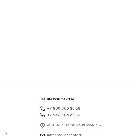
боткой
НАШИ КОНТАКТЫ
+7 800 700 20 58
+7 937 406 84 21
440004, г. Пенза, ул. Рябова, д. 31
ости
info@interier-center.ru