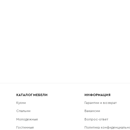
l
Номер телефона
Прикрепите логотип компании
Согласен с
политикой конфиденциальности
и обра
Отправить
данных.
КАТАЛОГ МЕБЕЛИ
ИНФОРМАЦИЯ
Кухни
Гарантии и возврат
Спальни
Вакансии
Молодежные
Вопрос-ответ
Гостинные
Политика конфиденциальн