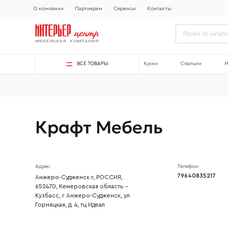
О компании
Партнерам
Сервисы
Контакты
ВСЕ ТОВАРЫ
Кухни
Спальни
М
Крафт Мебель
Адрес:
Телефон:
79640835217
Анжеро-Судженск г, РОССИЯ,
652470, Кемеровская область -
Кузбасс, г Анжеро-Судженск, ул
Горняцкая, д. 4, тц Идеал
Ваше имя