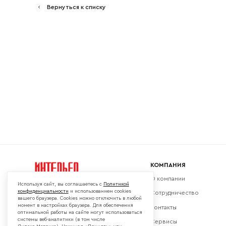
Вернуться к списку
Ваш emai
КОМПАНИЯ
О компании
Используя сайт, вы соглашаетесь с
Политикой
конфиденциальности
и использованием cookies
Сотрудничество
вашего браузера. Cookies можно отключить в любой
момент в настройках браузера. Для обеспечения
Контакты
Мы в социальных сетях:
оптимальной работы на сайте могут использоваться
системы веб-аналитики (в том числе
Сервисы