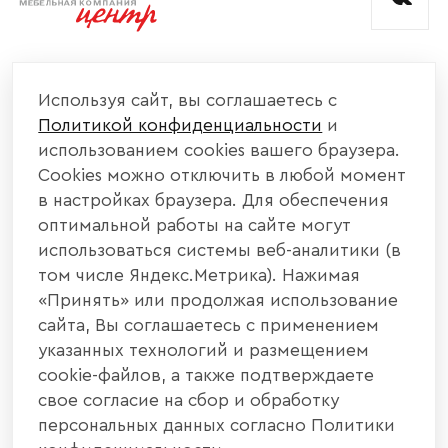
КОМПАНИЯ
Используя сайт, вы соглашаетесь с
Политикой конфиденциальности
и
КАТАЛОГ МЕБЕЛИ
использованием cookies вашего браузера.
Cookies можно отключить в любой момент
ИНФОРМАЦИЯ
в настройках браузера. Для обеспечения
оптимальной работы на сайте могут
использоваться системы веб-аналитики (в
НАШИ КОНТАКТЫ
том числе Яндекс.Метрика). Нажимая
«Принять» или продолжая использование
+7 800 700 20 58
+7 937 406 84 21
сайта, Вы соглашаетесь с применением
указанных технологий и размещением
440004, г. Пенза, ул. Рябова, д. 31
cookie-файлов, а также подтверждаете
свое согласие на сбор и обработку
info@interier-center.ru
персональных данных согласно Политики