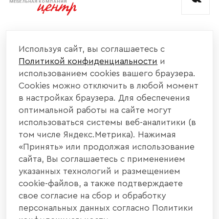
КОМПАНИЯ
Используя сайт, вы соглашаетесь с
Политикой конфиденциальности
и
КАТАЛОГ МЕБЕЛИ
использованием cookies вашего браузера.
Cookies можно отключить в любой момент
ИНФОРМАЦИЯ
в настройках браузера. Для обеспечения
оптимальной работы на сайте могут
использоваться системы веб-аналитики (в
НАШИ КОНТАКТЫ
том числе Яндекс.Метрика). Нажимая
«Принять» или продолжая использование
+7 800 700 20 58
+7 937 406 84 21
сайта, Вы соглашаетесь с применением
указанных технологий и размещением
440004, г. Пенза, ул. Рябова, д. 31
cookie-файлов, а также подтверждаете
свое согласие на сбор и обработку
info@interier-center.ru
персональных данных согласно Политики