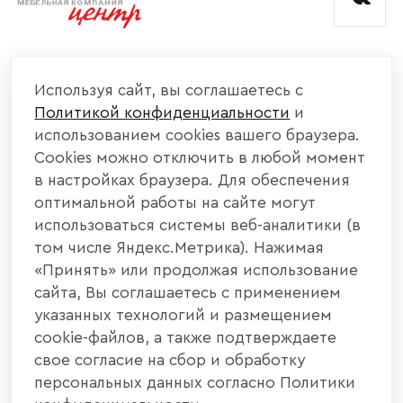
КОМПАНИЯ
Используя сайт, вы соглашаетесь с
Политикой конфиденциальности
и
КАТАЛОГ МЕБЕЛИ
использованием cookies вашего браузера.
Cookies можно отключить в любой момент
ИНФОРМАЦИЯ
в настройках браузера. Для обеспечения
оптимальной работы на сайте могут
использоваться системы веб-аналитики (в
НАШИ КОНТАКТЫ
том числе Яндекс.Метрика). Нажимая
«Принять» или продолжая использование
+7 800 700 20 58
+7 937 406 84 21
сайта, Вы соглашаетесь с применением
указанных технологий и размещением
440004, г. Пенза, ул. Рябова, д. 31
cookie-файлов, а также подтверждаете
свое согласие на сбор и обработку
info@interier-center.ru
персональных данных согласно Политики