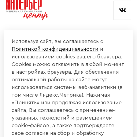
КОМПАНИЯ
Используя сайт, вы соглашаетесь с
Политикой конфиденциальности
и
КАТАЛОГ МЕБЕЛИ
использованием cookies вашего браузера.
Cookies можно отключить в любой момент
ИНФОРМАЦИЯ
в настройках браузера. Для обеспечения
оптимальной работы на сайте могут
использоваться системы веб-аналитики (в
НАШИ КОНТАКТЫ
том числе Яндекс.Метрика). Нажимая
«Принять» или продолжая использование
+7 800 700 20 58
+7 937 406 84 21
сайта, Вы соглашаетесь с применением
указанных технологий и размещением
440004, г. Пенза, ул. Рябова, д. 31
cookie-файлов, а также подтверждаете
свое согласие на сбор и обработку