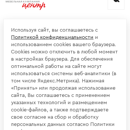
КОМПАНИЯ
Используя сайт, вы соглашаетесь с
Политикой конфиденциальности
и
КАТАЛОГ МЕБЕЛИ
использованием cookies вашего браузера.
Cookies можно отключить в любой момент
ИНФОРМАЦИЯ
в настройках браузера. Для обеспечения
оптимальной работы на сайте могут
использоваться системы веб-аналитики (в
НАШИ КОНТАКТЫ
том числе Яндекс.Метрика). Нажимая
«Принять» или продолжая использование
+7 800 700 20 58
+7 937 406 84 21
сайта, Вы соглашаетесь с применением
указанных технологий и размещением
440004, г. Пенза, ул. Рябова, д. 31
cookie-файлов, а также подтверждаете
свое согласие на сбор и обработку
info@interier-center.ru
персональных данных согласно Политики