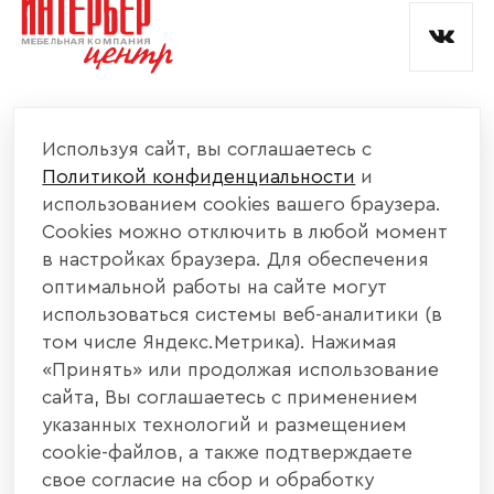
КОМПАНИЯ
Используя сайт, вы соглашаетесь с
Политикой конфиденциальности
и
КАТАЛОГ МЕБЕЛИ
использованием cookies вашего браузера.
Cookies можно отключить в любой момент
ИНФОРМАЦИЯ
в настройках браузера. Для обеспечения
оптимальной работы на сайте могут
использоваться системы веб-аналитики (в
НАШИ КОНТАКТЫ
том числе Яндекс.Метрика). Нажимая
«Принять» или продолжая использование
+7 800 700 20 58
+7 937 406 84 21
сайта, Вы соглашаетесь с применением
указанных технологий и размещением
440004, г. Пенза, ул. Рябова, д. 31
cookie-файлов, а также подтверждаете
свое согласие на сбор и обработку