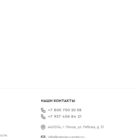
боткой
НАШИ КОНТАКТЫ
+7 800 700 20 58
+7 937 406 84 21
440004, г. Пенза, ул. Рябова, д. 31
ости
info@interier-center.ru