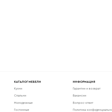
l
Номер телефона
Прикрепите логотип компании
Согласен с
политикой конфиденциальности
и обра
Отправить
данных.
КАТАЛОГ МЕБЕЛИ
ИНФОРМАЦИЯ
Кухни
Гарантии и возврат
Спальни
Вакансии
Молодежные
Вопрос-ответ
Гостинные
Политика конфиденциальн