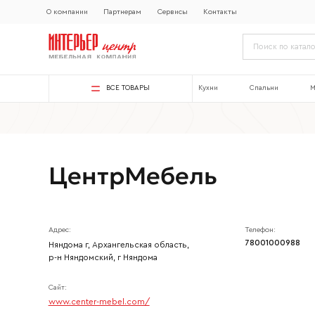
О компании
Партнерам
Сервисы
Контакты
ВСЕ ТОВАРЫ
Кухни
Спальни
М
ЦентрМебель
Адрес:
Телефон:
78001000988
Няндома г, Архангельская область,
р-н Няндомский, г Няндома
Сайт:
www.center-mebel.com/
Ваше имя