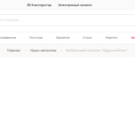
3D Конструктор
Электронный каталог
олодежные
Гостиные
Хранение
Столы
Новинки
Ак
Главная
Наши магазины
Мебельный магазин “Надоммебель”
Наименование организации