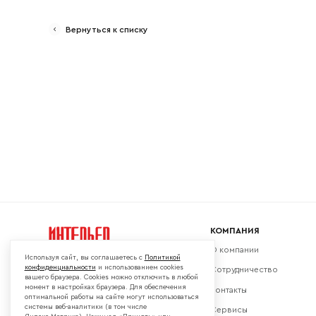
Вернуться к списку
Ваш emai
КОМПАНИЯ
О компании
Используя сайт, вы соглашаетесь с
Политикой
конфиденциальности
и использованием cookies
Сотрудничество
вашего браузера. Cookies можно отключить в любой
момент в настройках браузера. Для обеспечения
Контакты
Мы в социальных сетях:
оптимальной работы на сайте могут использоваться
системы веб-аналитики (в том числе
Сервисы