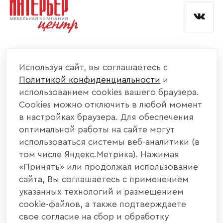
КОМПАНИЯ
Используя сайт, вы соглашаетесь с
Политикой конфиденциальности
и
КАТАЛОГ МЕБЕЛИ
использованием cookies вашего браузера.
Cookies можно отключить в любой момент
ИНФОРМАЦИЯ
в настройках браузера. Для обеспечения
оптимальной работы на сайте могут
использоваться системы веб-аналитики (в
НАШИ КОНТАКТЫ
том числе Яндекс.Метрика). Нажимая
«Принять» или продолжая использование
+7 800 700 20 58
+7 937 406 84 21
сайта, Вы соглашаетесь с применением
указанных технологий и размещением
440004, г. Пенза, ул. Рябова, д. 31
cookie-файлов, а также подтверждаете
свое согласие на сбор и обработку