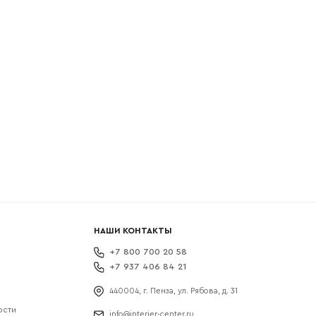
боткой
НАШИ КОНТАКТЫ
+7 800 700 20 58
+7 937 406 84 21
440004, г. Пенза, ул. Рябова, д. 31
ости
info@interier-center.ru