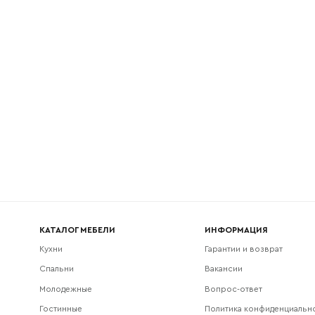
l
Номер телефона
Прикрепите логотип компании
Согласен с
политикой конфиденциальности
и обра
Отправить
данных.
КАТАЛОГ МЕБЕЛИ
ИНФОРМАЦИЯ
Кухни
Гарантии и возврат
Спальни
Вакансии
Молодежные
Вопрос-ответ
Гостинные
Политика конфиденциальн