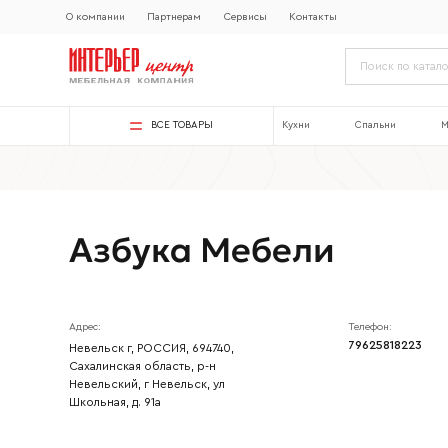
О компании
Партнерам
Сервисы
Контакты
ВСЕ ТОВАРЫ
Кухни
Спальни
М
Азбука Мебели
Адрес:
Телефон:
79625818223
Невельск г, РОССИЯ, 694740,
Сахалинская область, р-н
Невельский, г Невельск, ул
Школьная, д. 91а
Ваше имя