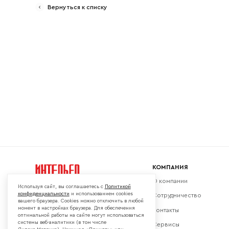
Вернуться к списку
Ваш emai
КОМПАНИЯ
О компании
Используя сайт, вы соглашаетесь с
Политикой
конфиденциальности
и использованием cookies
Сотрудничество
вашего браузера. Cookies можно отключить в любой
момент в настройках браузера. Для обеспечения
Контакты
Мы в социальных сетях:
оптимальной работы на сайте могут использоваться
системы веб-аналитики (в том числе
Сервисы