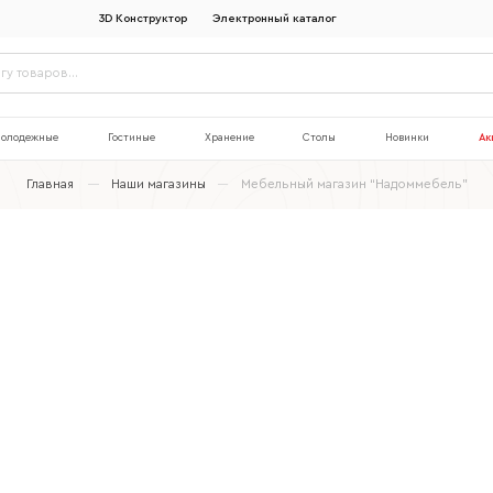
3D Конструктор
Электронный каталог
олодежные
Гостиные
Хранение
Столы
Новинки
Ак
Главная
Наши магазины
Мебельный магазин “Надоммебель”
Наименование организации