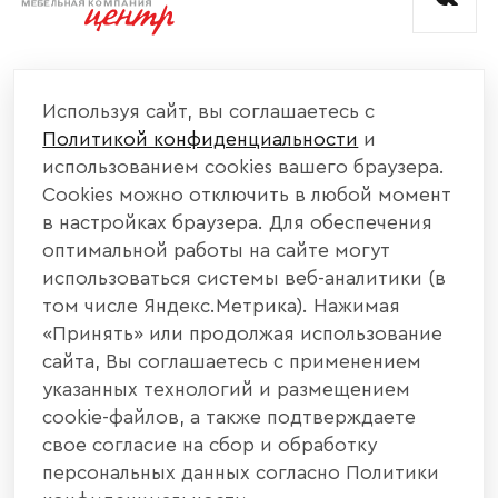
КОМПАНИЯ
Используя сайт, вы соглашаетесь с
Политикой конфиденциальности
и
КАТАЛОГ МЕБЕЛИ
использованием cookies вашего браузера.
Cookies можно отключить в любой момент
ИНФОРМАЦИЯ
в настройках браузера. Для обеспечения
оптимальной работы на сайте могут
использоваться системы веб-аналитики (в
НАШИ КОНТАКТЫ
том числе Яндекс.Метрика). Нажимая
«Принять» или продолжая использование
+7 800 700 20 58
+7 937 406 84 21
сайта, Вы соглашаетесь с применением
указанных технологий и размещением
440004, г. Пенза, ул. Рябова, д. 31
cookie-файлов, а также подтверждаете
свое согласие на сбор и обработку
info@interier-center.ru
персональных данных согласно Политики