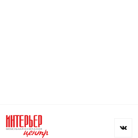
Номер телефона
Прикрепите логотип
компании
Отправить
Согласен с
политикой конфиденциальности
и обработкой данных.