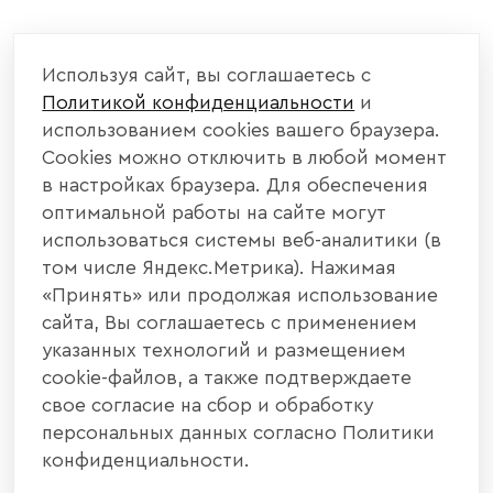
КОМПАНИЯ
Используя сайт, вы соглашаетесь с
Политикой конфиденциальности
и
КАТАЛОГ МЕБЕЛИ
использованием cookies вашего браузера.
Cookies можно отключить в любой момент
ИНФОРМАЦИЯ
в настройках браузера. Для обеспечения
оптимальной работы на сайте могут
использоваться системы веб-аналитики (в
НАШИ КОНТАКТЫ
том числе Яндекс.Метрика). Нажимая
«Принять» или продолжая использование
+7 800 700 20 58
+7 937 406 84 21
сайта, Вы соглашаетесь с применением
указанных технологий и размещением
440004, г. Пенза, ул. Рябова, д. 31
cookie-файлов, а также подтверждаете
свое согласие на сбор и обработку
info@interier-center.ru
персональных данных согласно Политики
конфиденциальности.