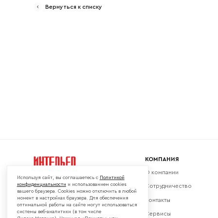
Вернуться к списку
Ваш emai
КОМПАНИЯ
О компании
Используя сайт, вы соглашаетесь с
Политикой
конфиденциальности
и использованием cookies
Сотрудничество
вашего браузера. Cookies можно отключить в любой
момент в настройках браузера. Для обеспечения
Контакты
Мы в социальных сетях:
оптимальной работы на сайте могут использоваться
системы веб-аналитики (в том числе
Сервисы