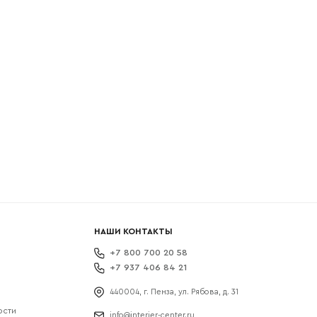
боткой
НАШИ КОНТАКТЫ
+7 800 700 20 58
+7 937 406 84 21
440004, г. Пенза, ул. Рябова, д. 31
ости
info@interier-center.ru