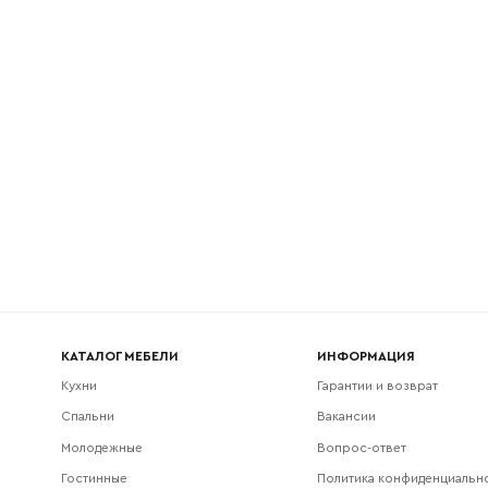
l
Номер телефона
Прикрепите логотип компании
Согласен с
политикой конфиденциальности
и обра
Отправить
данных.
КАТАЛОГ МЕБЕЛИ
ИНФОРМАЦИЯ
Кухни
Гарантии и возврат
Спальни
Вакансии
Молодежные
Вопрос-ответ
Гостинные
Политика конфиденциальн