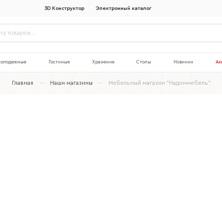
3D Конструктор
Электронный каталог
олодежные
Гостиные
Хранение
Столы
Новинки
Ак
Главная
Наши магазины
Мебельный магазин “Надоммебель”
Наименование организации