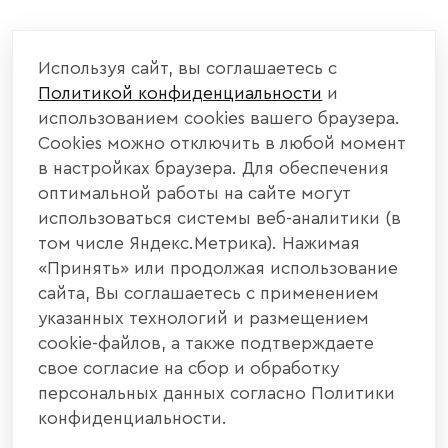
КОМПАНИЯ
Используя сайт, вы соглашаетесь с
Политикой конфиденциальности
и
КАТАЛОГ МЕБЕЛИ
использованием cookies вашего браузера.
Cookies можно отключить в любой момент
ИНФОРМАЦИЯ
в настройках браузера. Для обеспечения
оптимальной работы на сайте могут
использоваться системы веб-аналитики (в
НАШИ КОНТАКТЫ
том числе Яндекс.Метрика). Нажимая
«Принять» или продолжая использование
+7 800 700 20 58
+7 937 406 84 21
сайта, Вы соглашаетесь с применением
указанных технологий и размещением
440004, г. Пенза, ул. Рябова, д. 31
cookie-файлов, а также подтверждаете
свое согласие на сбор и обработку
info@interier-center.ru
персональных данных согласно Политики
конфиденциальности.