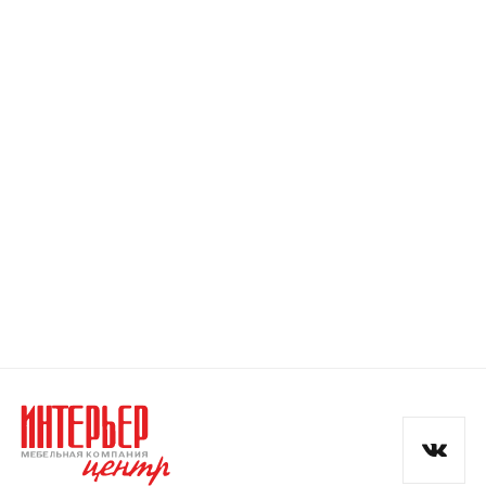
Номер телефона
Прикрепите логотип
компании
Отправить
Согласен с
политикой конфиденциальности
и обработкой данных.