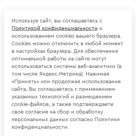
КОМПАНИЯ
Используя сайт, вы соглашаетесь с
Политикой конфиденциальности
и
КАТАЛОГ МЕБЕЛИ
использованием cookies вашего браузера.
Cookies можно отключить в любой момент
ИНФОРМАЦИЯ
в настройках браузера. Для обеспечения
оптимальной работы на сайте могут
использоваться системы веб-аналитики (в
НАШИ КОНТАКТЫ
том числе Яндекс.Метрика). Нажимая
«Принять» или продолжая использование
+7 800 700 20 58
+7 937 406 84 21
сайта, Вы соглашаетесь с применением
указанных технологий и размещением
440004, г. Пенза, ул. Рябова, д. 31
cookie-файлов, а также подтверждаете
свое согласие на сбор и обработку
info@interier-center.ru
персональных данных согласно Политики
конфиденциальности.