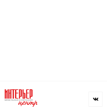
Номер телефона
Прикрепите логотип
компании
Отправить
Согласен с
политикой конфиденциальности
и обработкой данных.