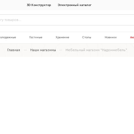
3D Конструктор
Электронный каталог
олодежные
Гостиные
Хранение
Столы
Новинки
Ак
Главная
Наши магазины
Мебельный магазин “Надоммебель”
Наименование организации