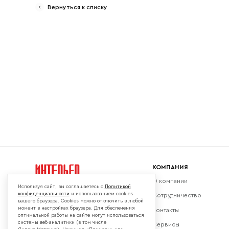
Вернуться к списку
Ваш emai
КОМПАНИЯ
О компании
Используя сайт, вы соглашаетесь с
Политикой
конфиденциальности
и использованием cookies
Сотрудничество
вашего браузера. Cookies можно отключить в любой
момент в настройках браузера. Для обеспечения
Контакты
Мы в социальных сетях:
оптимальной работы на сайте могут использоваться
системы веб-аналитики (в том числе
Сервисы