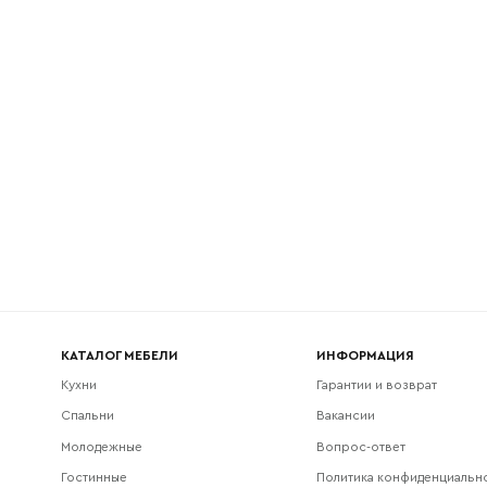
l
Номер телефона
Прикрепите логотип компании
Согласен с
политикой конфиденциальности
и обра
Отправить
данных.
КАТАЛОГ МЕБЕЛИ
ИНФОРМАЦИЯ
Кухни
Гарантии и возврат
Спальни
Вакансии
Молодежные
Вопрос-ответ
Гостинные
Политика конфиденциальн