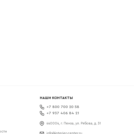
боткой
НАШИ КОНТАКТЫ
+7 800 700 20 58
+7 937 406 84 21
440004, г. Пенза, ул. Рябова, д. 31
ости
info@interier-center.ru