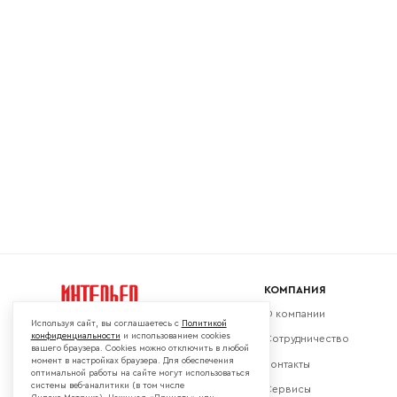
Ваш emai
КОМПАНИЯ
О компании
Используя сайт, вы соглашаетесь с
Политикой
конфиденциальности
и использованием cookies
Сотрудничество
вашего браузера. Cookies можно отключить в любой
момент в настройках браузера. Для обеспечения
Контакты
Мы в социальных сетях:
оптимальной работы на сайте могут использоваться
системы веб-аналитики (в том числе
Сервисы