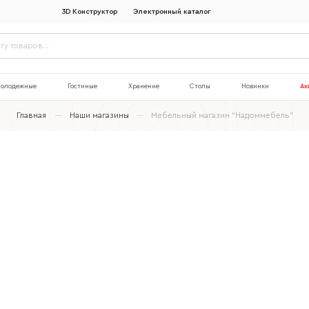
3D Конструктор
Электронный каталог
олодежные
Гостиные
Хранение
Столы
Новинки
Ак
Главная
Наши магазины
Мебельный магазин “Надоммебель”
Наименование организации