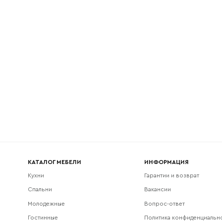
l
Номер телефона
Прикрепите логотип компании
Согласен с
политикой конфиденциальности
и обра
Отправить
данных.
КАТАЛОГ МЕБЕЛИ
ИНФОРМАЦИЯ
Кухни
Гарантии и возврат
Спальни
Вакансии
Молодежные
Вопрос-ответ
Гостинные
Политика конфиденциальн