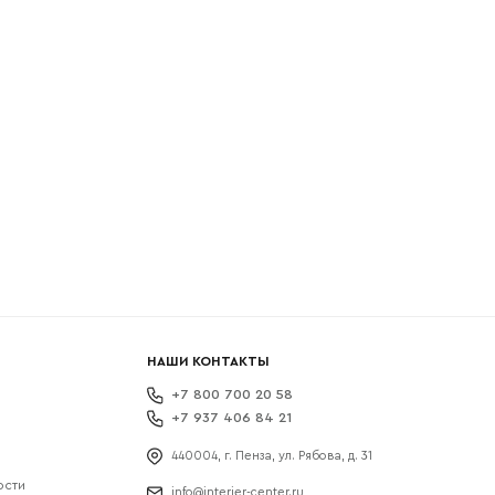
боткой
НАШИ КОНТАКТЫ
+7 800 700 20 58
+7 937 406 84 21
440004, г. Пенза, ул. Рябова, д. 31
ости
info@interier-center.ru