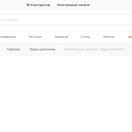
3D Конструктор
Электронный каталог
олодежные
Гостиные
Хранение
Столы
Новинки
Ак
Главная
Наши магазины
Мебельный магазин “Надоммебель”
Наименование организации