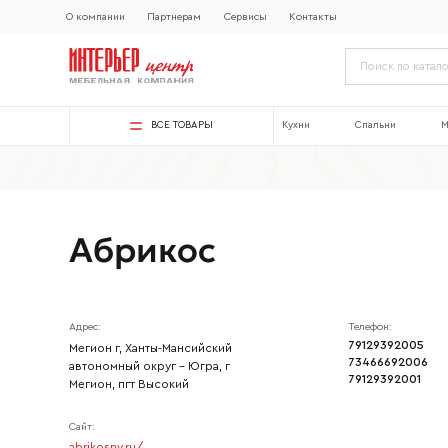
О компании
Партнерам
Сервисы
Контакты
ВСЕ ТОВАРЫ
Кухни
Спальни
М
Абрикос
Адрес:
Телефон:
79129392005
Мегион г, Ханты-Мансийский
73466692006
автономный округ - Югра, г
79129392001
Мегион, пгт Высокий
Сайт:
Ваше имя
abrikosnv.ru/