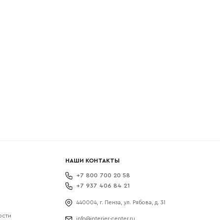
боткой
НАШИ КОНТАКТЫ
+7 800 700 20 58
+7 937 406 84 21
440004, г. Пенза, ул. Рябова, д. 31
ости
info@interier-center.ru