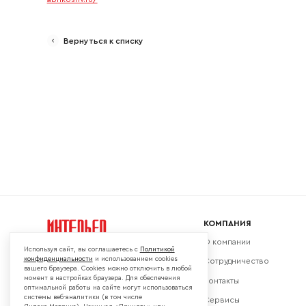
Ваш emai
Вернуться к списку
КОМПАНИЯ
О компании
Используя сайт, вы соглашаетесь с
Политикой
конфиденциальности
и использованием cookies
Сотрудничество
вашего браузера. Cookies можно отключить в любой
момент в настройках браузера. Для обеспечения
Контакты
Мы в социальных сетях:
оптимальной работы на сайте могут использоваться
системы веб-аналитики (в том числе
Сервисы