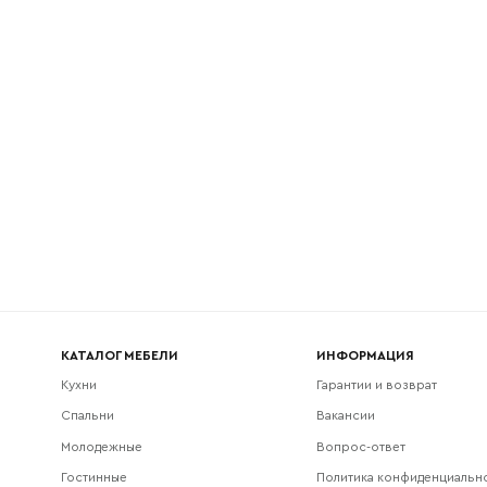
l
Номер телефона
Прикрепите логотип компании
Согласен с
политикой конфиденциальности
и обра
Отправить
данных.
КАТАЛОГ МЕБЕЛИ
ИНФОРМАЦИЯ
Кухни
Гарантии и возврат
Спальни
Вакансии
Молодежные
Вопрос-ответ
Гостинные
Политика конфиденциальн