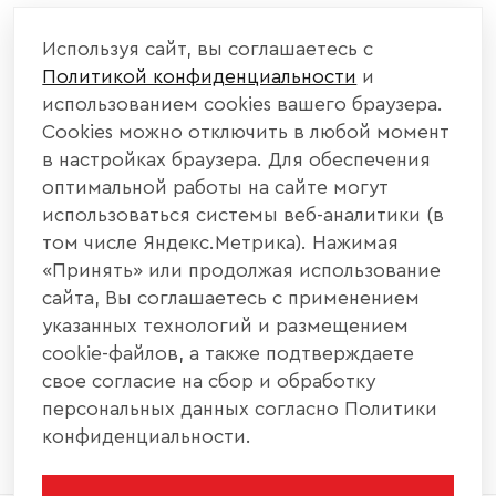
КОМПАНИЯ
Используя сайт, вы соглашаетесь с
Политикой конфиденциальности
и
КАТАЛОГ МЕБЕЛИ
использованием cookies вашего браузера.
Cookies можно отключить в любой момент
ИНФОРМАЦИЯ
в настройках браузера. Для обеспечения
оптимальной работы на сайте могут
использоваться системы веб-аналитики (в
НАШИ КОНТАКТЫ
том числе Яндекс.Метрика). Нажимая
«Принять» или продолжая использование
+7 800 700 20 58
+7 937 406 84 21
сайта, Вы соглашаетесь с применением
указанных технологий и размещением
440004, г. Пенза, ул. Рябова, д. 31
cookie-файлов, а также подтверждаете
свое согласие на сбор и обработку
info@interier-center.ru
персональных данных согласно Политики
конфиденциальности.