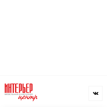
Номер телефона
Прикрепите логотип
компании
Отправить
Согласен с
политикой конфиденциальности
и обработкой данных.