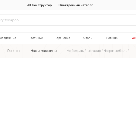
3D Конструктор
Электронный каталог
олодежные
Гостиные
Хранение
Столы
Новинки
Ак
Главная
Наши магазины
Мебельный магазин “Надоммебель”
Наименование организации