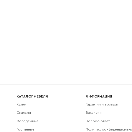
l
Номер телефона
Прикрепите логотип компании
Согласен с
политикой конфиденциальности
и обра
Отправить
данных.
КАТАЛОГ МЕБЕЛИ
ИНФОРМАЦИЯ
Кухни
Гарантии и возврат
Спальни
Вакансии
Молодежные
Вопрос-ответ
Гостинные
Политика конфиденциальн