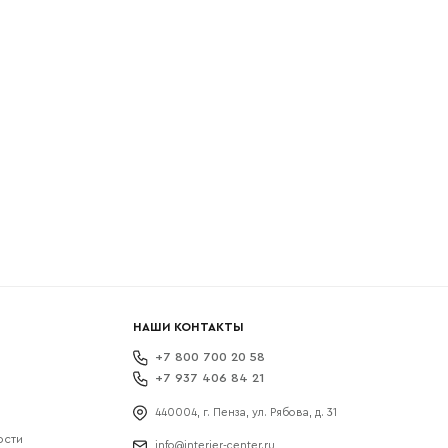
боткой
НАШИ КОНТАКТЫ
+7 800 700 20 58
+7 937 406 84 21
440004, г. Пенза, ул. Рябова, д. 31
ости
info@interier-center.ru