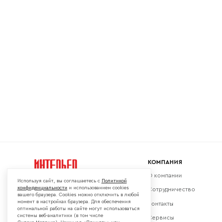
Ваш emai
КОМПАНИЯ
О компании
Используя сайт, вы соглашаетесь с
Политикой
конфиденциальности
и использованием cookies
Сотрудничество
вашего браузера. Cookies можно отключить в любой
момент в настройках браузера. Для обеспечения
Контакты
Мы в социальных сетях:
оптимальной работы на сайте могут использоваться
системы веб-аналитики (в том числе
Сервисы