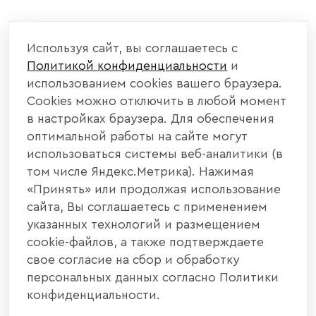
КОМПАНИЯ
Используя сайт, вы соглашаетесь с
Политикой конфиденциальности
и
КАТАЛОГ МЕБЕЛИ
использованием cookies вашего браузера.
Cookies можно отключить в любой момент
ИНФОРМАЦИЯ
в настройках браузера. Для обеспечения
оптимальной работы на сайте могут
использоваться системы веб-аналитики (в
НАШИ КОНТАКТЫ
том числе Яндекс.Метрика). Нажимая
«Принять» или продолжая использование
+7 800 700 20 58
+7 937 406 84 21
сайта, Вы соглашаетесь с применением
указанных технологий и размещением
440004, г. Пенза, ул. Рябова, д. 31
cookie-файлов, а также подтверждаете
свое согласие на сбор и обработку
info@interier-center.ru
персональных данных согласно Политики
конфиденциальности.