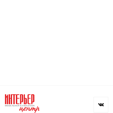
Номер телефона
Прикрепите логотип
компании
Отправить
Согласен с
политикой конфиденциальности
и обработкой данных.