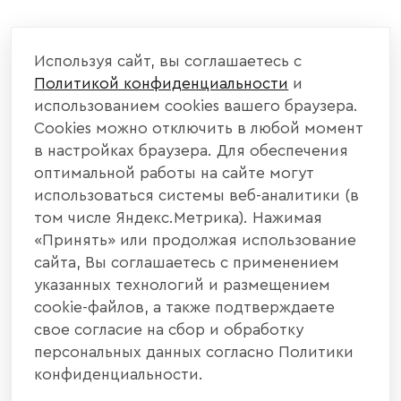
КОМПАНИЯ
Используя сайт, вы соглашаетесь с
Политикой конфиденциальности
и
КАТАЛОГ МЕБЕЛИ
использованием cookies вашего браузера.
Cookies можно отключить в любой момент
ИНФОРМАЦИЯ
в настройках браузера. Для обеспечения
оптимальной работы на сайте могут
использоваться системы веб-аналитики (в
НАШИ КОНТАКТЫ
том числе Яндекс.Метрика). Нажимая
«Принять» или продолжая использование
+7 800 700 20 58
+7 937 406 84 21
сайта, Вы соглашаетесь с применением
указанных технологий и размещением
440004, г. Пенза, ул. Рябова, д. 31
cookie-файлов, а также подтверждаете
свое согласие на сбор и обработку
info@interier-center.ru
персональных данных согласно Политики
конфиденциальности.