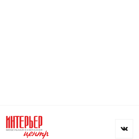
Номер телефона
Прикрепите логотип
компании
Отправить
Согласен с
политикой конфиденциальности
и обработкой данных.