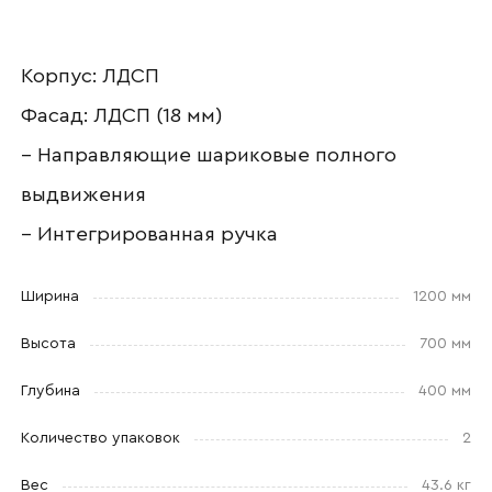
Корпус: ЛДСП
Ваш email
Фасад: ЛДСП (18 мм)
– Направляющие шариковые полного
выдвижения
Номер телефона
– Интегрированная ручка
Ширина
1200 мм
Прикрепите логотип
Высота
700 мм
компании
Глубина
400 мм
Количество упаковок
2
Вес
43.6 кг