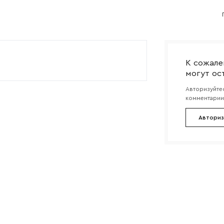
Согласен с
политикой конфиденциальности
и обра
Отправить
данных.
К сожале
могут ос
Авторизуйтес
комментарии 
Авториз