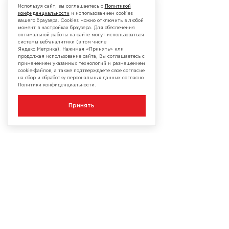
Используя сайт, вы соглашаетесь с
Политикой
конфиденциальности
и использованием cookies
вашего браузера. Cookies можно отключить в любой
момент в настройках браузера. Для обеспечения
оптимальной работы на сайте могут использоваться
системы веб-аналитики (в том числе
Яндекс.Метрика). Нажимая «Принять» или
продолжая использование сайта, Вы соглашаетесь с
применением указанных технологий и размещением
cookie-файлов, а также подтверждаете свое согласие
на сбор и обработку персональных данных согласно
Политики конфиденциальности.
Принять
КОМПАНИЯ
О компании
Сотрудничество
Контакты
Мы в социальных сетях:
Сервисы
Блог