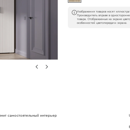
Изображения товаров носят иллюстрат
Производитель вправе в односторонне
товара. Отображаемые на экране цвето
особенностей цветопередачи экрана.
Наименование организации
l
Номер телефона
Прикрепите логотип компании
лнит самостоятельный интерьер