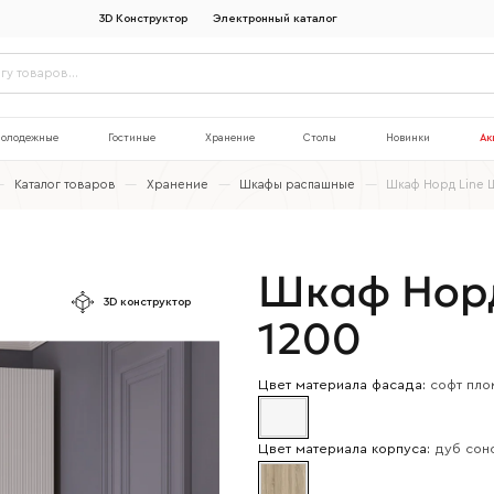
3D Конструктор
Электронный каталог
олодежные
Гостиные
Хранение
Столы
Новинки
Ак
—
Каталог товаров
—
Хранение
—
Шкафы распашные
—
Шкаф Норд Line 
Шкаф Норд
3D конструктор
1200
Цвет материала фасада:
софт пло
Цвет материала корпуса:
дуб сон