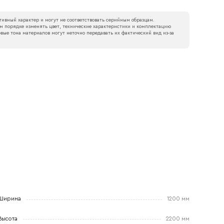
ивный характер и могут не соответствовать серийным образцам.
м порядке изменять цвет, технические характеристики и комплектацию
вые тона материалов могут неточно передавать их фактический вид из‑за
Ширина
1200 мм
Высота
2200 мм