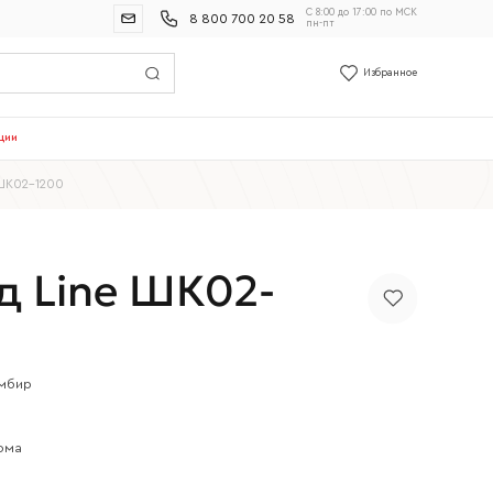
С 8:00 до 17:00 по МСК
8 800 700 20 58
пн-пт
Избранное
ции
ШК02-1200
 Line ШК02-
мбир
ома