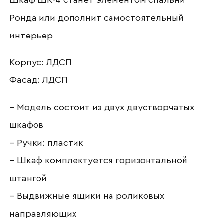
Шкаф ШК-4 станет элементом спальни
Ронда или дополнит самостоятельный
интерьер
Корпус: ЛДСП
Фасад: ЛДСП
– Модель состоит из двух двустворчатых
Ваше имя
шкафов
– Ручки: пластик
– Шкаф комплектуется горизонтальной
Наименование организации
штангой
– Выдвижные ящики на роликовых
направляющих
Ваш email