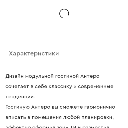
Наименование организации
Ваш email
Характеристики
Номер телефона
Дизайн модульной гостиной Антеро
сочетает в себе классику и современные
тенденции.
Прикрепите логотип
Гостиную Антеро вы сможете гармонично
компании
вписать в помещения любой планировки,
эффектно оформив зону ТВ и разместив