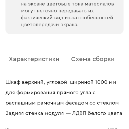
Ваш email
на экране цветовые тона материалов
могут неточно передавать их
фактический вид из‑за особенностей
цветопередачи экрана.
Номер телефона
Характеристики
Схема сборки
Прикрепите логотип
компании
Шкаф верхний, угловой, шириной 1000 мм
для формирования прямого угла с
распашным рамочным фасадом со стеклом
Отправить
Задняя стенка модуля — ЛДВП белого цвета
Согласен с
политикой конфиденциальности
и обработкой данных.