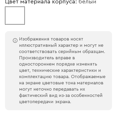
Ваше имя
Цвет материала корпуса:
белый
Наименование организации
Изображения товаров носят
иллюстративный характер и могут не
соответствовать серийным образцам.
Ваш email
Производитель вправе в
одностороннем порядке изменять
цвет, технические характеристики и
комплектацию товара. Отображаемые
Номер телефона
на экране цветовые тона материалов
могут неточно передавать их
фактический вид из‑за особенностей
цветопередачи экрана.
Прикрепите логотип
компании