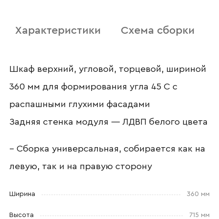
Характеристики
Схема сборки
Отправить
Шкаф верхний, угловой, торцевой, шириной
Согласен с
политикой конфиденциальности
360 мм для формирования угла 45 С с
и обработкой данных.
распашными глухими фасадами
Задняя стенка модуля — ЛДВП белого цвета
– Сборка универсальная, собирается как на
левую, так и на правую сторону
Ширина
360 мм
Высота
715 мм