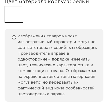
Цвет материала корпуса:
белый
Наименование организации
Ваш email
Изображения товаров носят
иллюстративный характер и могут не
соответствовать серийным образцам.
Производитель вправе в
одностороннем порядке изменять
Номер телефона
цвет, технические характеристики и
комплектацию товара. Отображаемые
на экране цветовые тона материалов
могут неточно передавать их
Прикрепите логотип
фактический вид из‑за особенностей
компании
цветопередачи экрана.