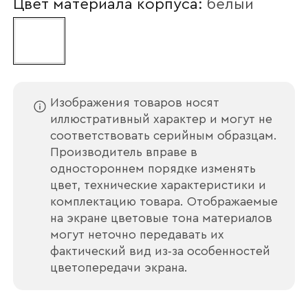
Цвет материала корпуса:
белый
Наименование организации
Ваш email
Изображения товаров носят
иллюстративный характер и могут не
соответствовать серийным образцам.
Производитель вправе в
одностороннем порядке изменять
Номер телефона
цвет, технические характеристики и
комплектацию товара. Отображаемые
на экране цветовые тона материалов
могут неточно передавать их
Прикрепите логотип
фактический вид из‑за особенностей
компании
цветопередачи экрана.