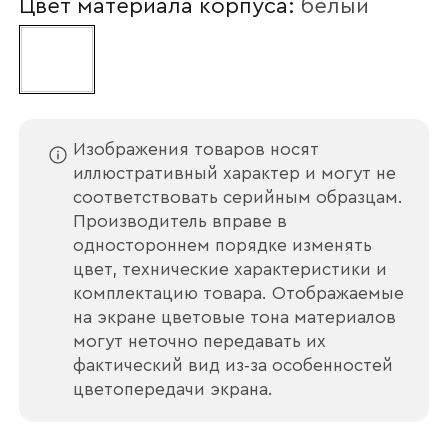
Цвет материала корпуса:
белый
Наименование организации
Ваш email
Изображения товаров носят
иллюстративный характер и могут не
соответствовать серийным образцам.
Производитель вправе в
одностороннем порядке изменять
Номер телефона
цвет, технические характеристики и
комплектацию товара. Отображаемые
на экране цветовые тона материалов
могут неточно передавать их
Прикрепите логотип
фактический вид из‑за особенностей
компании
цветопередачи экрана.