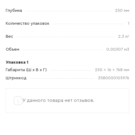
Глубина
250 мм
Прикрепите логотип
Количество упаковок
1
компании
Вес
2.3 кг
Объем
0.00307 м3
Упаковка 1
Отправить
Габариты (Ш x В x Г)
250 x 16 x 768 мм
Штрихкод
3580000105976
Согласен с
политикой конфиденциальности
и обработкой данных.
У данного товара нет отзывов.