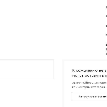
Прикрепите логотип компании
Согласен с
политикой конфиденциальности
и обра
Отправить
данных.
К сожалению не з
могут оставлять 
Авторизуйтесь или заре
комментарии к товарам.
Авторизоваться ил