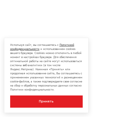
Используя сайт, вы соглашаетесь с
Политикой
конфиденциальности
и использованием cookies
вашего браузера. Cookies можно отключить в любой
момент в настройках браузера. Для обеспечения
оптимальной работы на сайте могут использоваться
системы веб-аналитики (в том числе
Яндекс.Метрика). Нажимая «Принять» или
продолжая использование сайта, Вы соглашаетесь с
применением указанных технологий и размещением
cookie-файлов, а также подтверждаете свое согласие
на сбор и обработку персональных данных согласно
Политики конфиденциальности.
Принять
КОМПАНИЯ