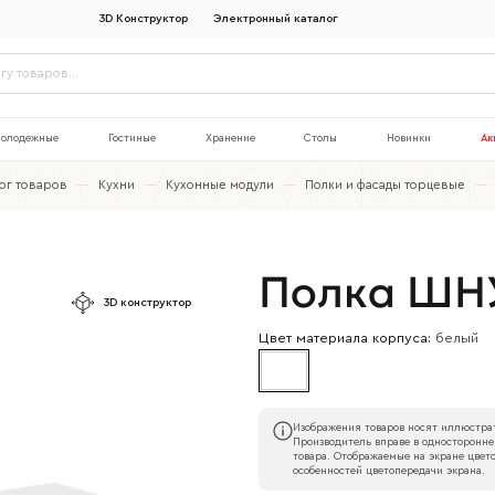
3D Конструктор
Электронный каталог
олодежные
Гостиные
Хранение
Столы
Новинки
Ак
ог товаров
—
Кухни
—
Кухонные модули
—
Полки и фасады торцевые
—
Полка ШН
3D конструктор
Цвет материала корпуса:
белый
Изображения товаров носят иллюстрат
Производитель вправе в односторонне
товара. Отображаемые на экране цвето
особенностей цветопередачи экрана.