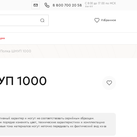
С 8:00 до 17:00 по МСК
8 800 700 20 58
пн-пт
Избранное
ции
Полка ШНУП 1000
УП 1000
ивный характер и могут не соответствовать серийным образцам.
м порядке изменять цвет, технические характеристики и комплектацию
вые тона материалов могут неточно передавать их фактический вид из‑за