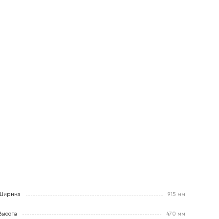
Ширина
915 мм
Высота
470 мм