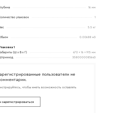
Глубина
16 мм
Количество упаковок
1
боткой
Вес
5.5 кг
Объем
0.00688 м3
Упаковка 1
Габариты (Ш x В x Г)
470 x 16 x 915 мм
Штрихкод
3580000085643
арегистрированные пользователи не
комментарии.
гистрируйтесь, чтобы иметь возможность оставлять
и зарегистрироваться