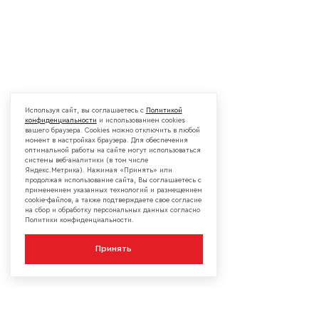
Используя сайт, вы соглашаетесь с
Политикой
конфиденциальности
и использованием cookies
вашего браузера. Cookies можно отключить в любой
момент в настройках браузера. Для обеспечения
оптимальной работы на сайте могут использоваться
системы веб-аналитики (в том числе
Яндекс.Метрика). Нажимая «Принять» или
продолжая использование сайта, Вы соглашаетесь с
применением указанных технологий и размещением
cookie-файлов, а также подтверждаете свое согласие
на сбор и обработку персональных данных согласно
Политики конфиденциальности.
Принять
КОМПАНИЯ