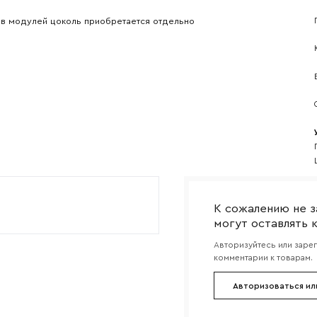
Прикрепите логотип компании
ов модулей цоколь приобретается отдельно
Согласен с
политикой конфиденциальности
и обра
Отправить
данных.
К сожалению не з
могут оставлять 
Авторизуйтесь или заре
комментарии к товарам.
Авторизоваться ил