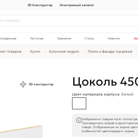
3D Конструктор
Электронный каталог
олодежные
Гостиные
Хранение
Столы
Новинки
Ак
алог товаров
—
Кухни
—
Кухонные модули
—
Полки и фасады торцевые
Цоколь 45
3D конструктор
Цвет материала корпуса:
белый
Изображения товаров носят иллюстрат
Производитель вправе в односторонне
товара. Отображаемые на экране цвето
особенностей цветопередачи экрана.