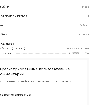
Глубина
16 мм
Количество упаковок
1
боткой
Вес
0.54 кг
Объем
0.00101 м3
Упаковка 1
Габариты (Ш x В x Г)
110 x 20 x 460 мм
Штрихкод
3580000105136
арегистрированные пользователи не
комментарии.
гистрируйтесь, чтобы иметь возможность оставлять
и зарегистрироваться