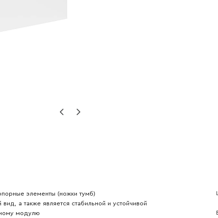
Наименование организации
порные элементы (ножки тумб)
l
Номер телефона
вид, а также является стабильной и устойчивой
нному модулю