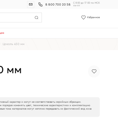
С 8:00 до 17:00 по МСК
8 800 700 20 58
пн-пт
Избранное
ции
—
Цоколь 450 мм
0 мм
ивный характер и могут не соответствовать серийным образцам.
м порядке изменять цвет, технические характеристики и комплектацию
вые тона материалов могут неточно передавать их фактический вид из‑за