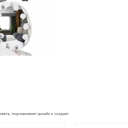
Наименование организации
l
Номер телефона
Прикрепите логотип компании
вета, подчеркивает дизайн и создает
Согласен с
политикой конфиденциальности
и обра
Отправить
данных.