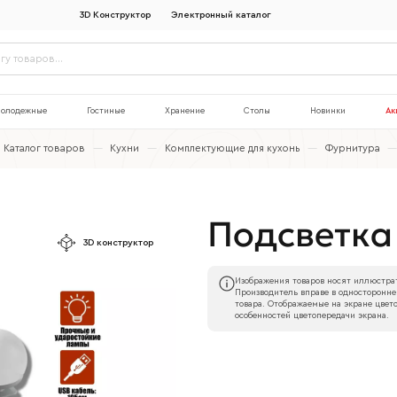
3D Конструктор
Электронный каталог
олодежные
Гостиные
Хранение
Столы
Новинки
Ак
Каталог товаров
—
Кухни
—
Комплектующие для кухонь
—
Фурнитура
Подсветка
3D конструктор
Изображения товаров носят иллюстрат
Производитель вправе в односторонне
товара. Отображаемые на экране цвето
особенностей цветопередачи экрана.