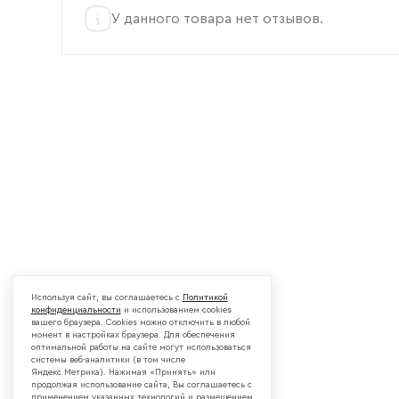
У данного товара нет отзывов.
Используя сайт, вы соглашаетесь с
Политикой
конфиденциальности
и использованием cookies
вашего браузера. Cookies можно отключить в любой
момент в настройках браузера. Для обеспечения
оптимальной работы на сайте могут использоваться
системы веб-аналитики (в том числе
Яндекс.Метрика). Нажимая «Принять» или
продолжая использование сайта, Вы соглашаетесь с
применением указанных технологий и размещением