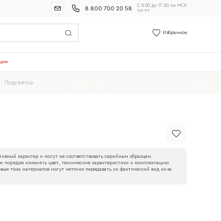
С 8:00 до 17:00 по МСК
8 800 700 20 58
пн-пт
Избранное
ции
—
Подсветка
ивный характер и могут не соответствовать серийным образцам.
м порядке изменять цвет, технические характеристики и комплектацию
вые тона материалов могут неточно передавать их фактический вид из‑за