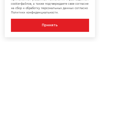
cookie-файлов, а также подтверждаете свое согласие
на сбор и обработку персональных данных согласно
Политики конфиденциальности.
Принять
КОМПАНИЯ
О компании
Сотрудничество
Контакты
Мы в социальных сетях:
Сервисы
Блог